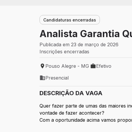
Candidaturas encerradas
Analista Garantia Q
Publicada em 23 de março de 2026
Inscrições encerradas
Pouso Alegre - MG
Efetivo
Local de trabalho: Pouso Alegre - MG
Tipo de vaga: Efet
Presencial
Modelo de trabalho: Presencial
DESCRIÇÃO DA VAGA
Quer fazer parte de umas das maiores ind
vontade de fazer acontecer?
Com a oportunidade acima vamos proporc