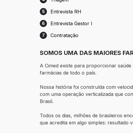
Etapa 4: Triagem
Entrevista RH
5
Etapa 5: Entrevista RH
Entrevista Gestor I
6
Etapa 6: Entrevista Gestor I
Contratação
7
Etapa 7: Contratação
SOMOS UMA DAS MAIORES FAR
A Cimed existe para proporcionar saúde 
farmácias de todo o país.
Nossa história foi construída com veloc
com uma operação verticalizada que conec
Brasil.
Todos os dias, milhões de brasileiros en
que acredita em algo simples: resultado 