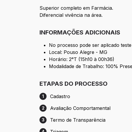
Superior completo em Farmácia.
Diferencial vivência na área.
INFORMAÇÕES ADICIONAIS
No processo pode ser aplicado teste
Local: Pouso Alegre - MG
Horário: 2°T (15h10 à 00h36)
Modalidade de Trabalho: 100% Prese
ETAPAS DO PROCESSO
Cadastro
1
Etapa 1: Cadastro
Avaliação Comportamental
2
Etapa 2: Avaliação Comportamental
Termo de Transparência
3
Etapa 3: Termo de Transparência
Triagem
4